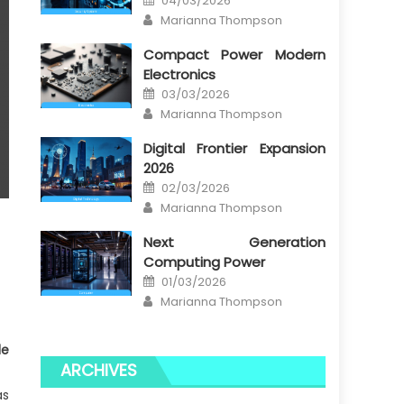
04/03/2026
on
Author
Marianna Thompson
Compact Power Modern
Electronics
Posted
03/03/2026
on
Author
Marianna Thompson
Digital Frontier Expansion
2026
Posted
02/03/2026
on
Author
Marianna Thompson
Next Generation
Computing Power
Posted
01/03/2026
on
Author
Marianna Thompson
de
ARCHIVES
as