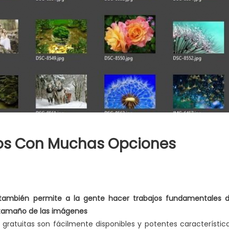
tos Con Muchas Opciones
n
ejor
 también permite a la gente hacer trabajos fundamentales 
rganizador
l tamaño de las imágenes
e
gratuitas son fácilmente disponibles y potentes característic
otos