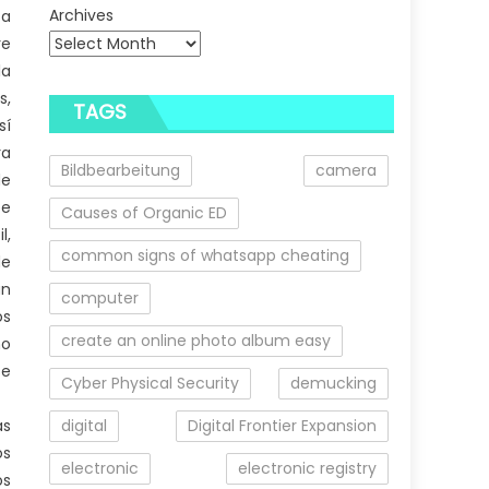
Archives
 a
re
la
s,
TAGS
sí
ra
Bildbearbeitung
camera
de
be
Causes of Organic ED
l,
common signs of whatsapp cheating
de
un
computer
os
create an online photo album easy
no
se
Cyber Physical Security
demucking
as
digital
Digital Frontier Expansion
os
electronic
electronic registry
os