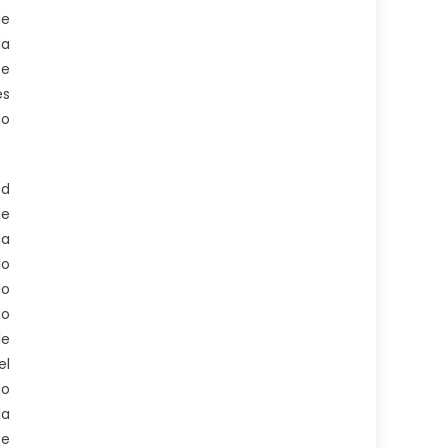
de
la
ce
es
no
ed
de
ma
do
do
io
le
el
ho
la
ce