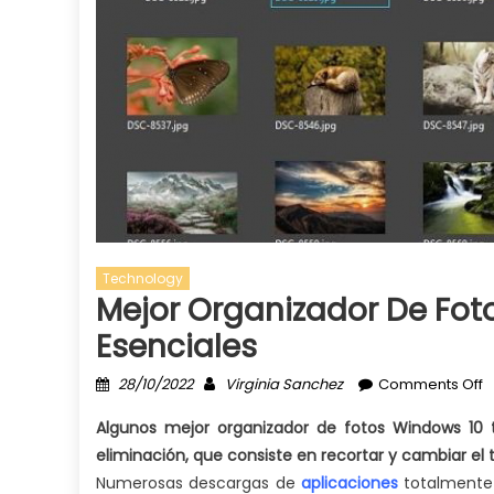
Technology
Mejor Organizador De Fo
Esenciales
Posted
Author
o
28/10/2022
Virginia Sanchez
Comments Off
on
M
Algunos mejor organizador de fotos Windows 10
o
eliminación, que consiste en recortar y cambiar e
d
Numerosas descargas de
aplicaciones
totalmente 
f