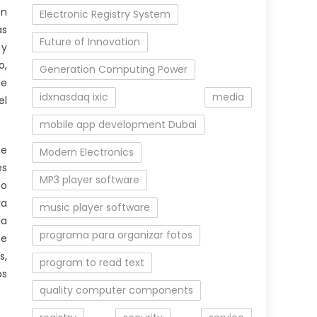
ón
Electronic Registry System
as
Future of Innovation
 y
o,
Generation Computing Power
de
idxnasdaq ixic
media
el
mobile app development Dubai
ue
Modern Electronics
es
MP3 player software
to
ra
music player software
la
programa para organizar fotos
te
s,
program to read text
os
quality computer components