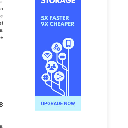
er
ra
de
sí
as
de
s
us