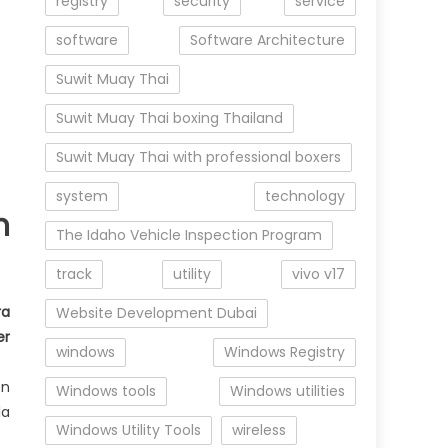
registry
security
service
software
Software Architecture
Suwit Muay Thai
Suwit Muay Thai boxing Thailand
Suwit Muay Thai with professional boxers
system
technology
n
The Idaho Vehicle Inspection Program
track
utility
vivo v17
ra
Website Development Dubai
er
windows
Windows Registry
en
Windows tools
Windows utilities
la
Windows Utility Tools
wireless