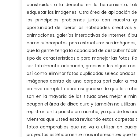
c
construidas a la derecha en la herramienta, tal
m
etiquetar las imágenes. Otra área de aplicación de l
o
los principales problemas junto con nuestra 
e
oportunidad de liberar las habilidades creativas y
animaciones, galerías interactivas de Internet, álb
como subcarpetas para estructurar sus imágenes
que la gente tenga la capacidad de descubrir fácilme
tipo de características o para manejar las fotos.
ser totalmente adecuado, gracias a los algoritmos
así como eliminar fotos duplicadas seleccionados p
imágenes dentro de una carpeta particular a man
archivo completo para asegurarse de que las foto
son en la mayoría de las situaciones mejor elimi
ocupan el área de disco duro y también no utilizan
registran en la puesta en marcha, ya que de los c
Mientras que usted está revisando estas carpetas 
fotos comparables que no va a utilizar en cua
proyectos estéticamente más interesantes que ten