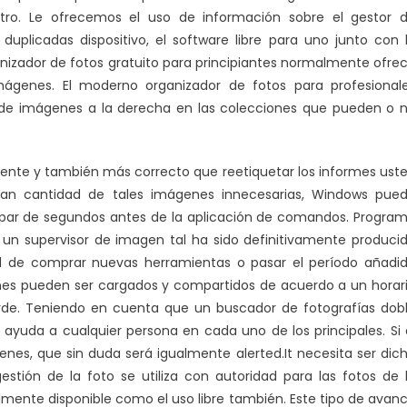
ro. Le ofrecemos el uso de información sobre el gestor 
 duplicadas dispositivo, el software libre para uno junto con 
anizador de fotos gratuito para principiantes normalmente ofre
mágenes. El moderno organizador de fotos para profesional
o de imágenes a la derecha en las colecciones que pueden o 
nte y también más correcto que reetiquetar los informes ust
gran cantidad de tales imágenes innecesarias, Windows pue
par de segundos antes de la aplicación de comandos. Progra
e un supervisor de imagen tal ha sido definitivamente produci
ad de comprar nuevas herramientas o pasar el período añadi
nes pueden ser cargados y compartidos de acuerdo a un horar
erde. Teniendo en cuenta que un buscador de fotografías dob
uda a cualquier persona en cada uno de los principales. Si 
s, que sin duda será igualmente alerted.It necesita ser dic
estión de la foto se utiliza con autoridad para las fotos de 
lmente disponible como el uso libre también. Este tipo de avan