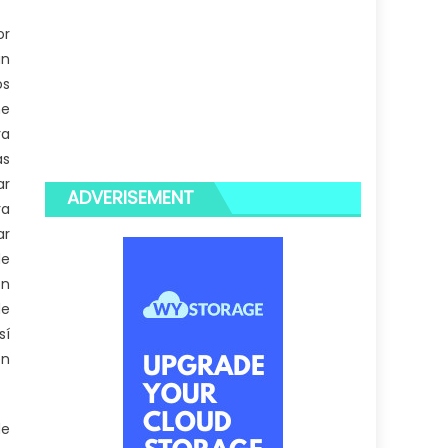
or
un
os
ne
ra
as
ar
ADVERISEMENT
ra
ar
de
ón
de
sí
en
de