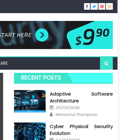
ARE
RECENT POSTS
Adaptive Software
Architecture
Posted
05/03/2026
on
Author
Marianna Thompson
Cyber Physical Security
Evolution
Posted