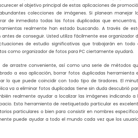
urecer el objetivo principal de estas aplicaciones de promoci
abundantes colecciones de imágenes. Si planean manejar l
rar de inmediato todas las fotos duplicadas que encuentra,
rramientas realmente han estado buscando. A través de est
 antes de conseguir. Usted utiliza fácilmente ese organizador 
ctuaciones de estudio significativas que trabajarán en todo 
otos como organizador de fotos para PC ciertamente ayudará.
lo de arrastre conveniente, así como una serie de métodos q
rado a esa aplicación, borrar fotos duplicadas herramienta 
lar lo que puede coincidir con todo tipo de tiradores. El minu
ica va a eliminar fotos duplicadas tiene sin duda descubrió pa
mbién realmente ayudar a localizar las imágenes indicando a 
pacio. Esta herramienta de reetiquetado particular es excelen
ctorios particulares o bien para consistir en nombres específico
almente puede ayudar a todo el mundo cada vez que los usuari