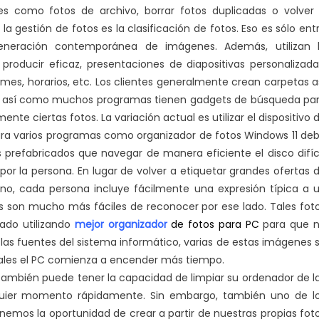
on
es como fotos de archivo, borrar fotos duplicadas o volver
uchas
a gestión de fotos es la clasificación de fotos. Eso es sólo ent
pciones
generación contemporánea de imágenes. Además, utilizan 
senciales
 producir eficaz, presentaciones de diapositivas personalizada
umes, horarios, etc. Los clientes generalmente crean carpetas a
, así como muchos programas tienen gadgets de búsqueda pa
nte ciertas fotos. La variación actual es utilizar el dispositivo 
 Para varios programas como organizador de fotos Windows 11 de
 prefabricados que navegar de manera eficiente el disco difíci
or la persona. En lugar de volver a etiquetar grandes ofertas 
o, cada persona incluye fácilmente una expresión típica a 
s son mucho más fáciles de reconocer por ese lado. Tales fot
nado utilizando
mejor organizador
de fotos para PC
para que 
 las fuentes del sistema informático, varias de estas imágenes 
uales el PC comienza a encender más tiempo.
también puede tener la capacidad de limpiar su ordenador de l
lquier momento rápidamente. Sin embargo, también uno de l
emos la oportunidad de crear a partir de nuestras propias fot